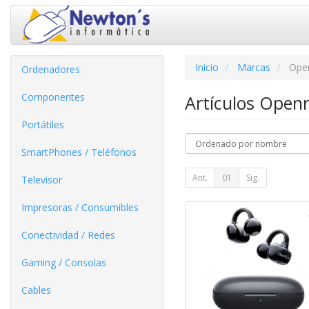
Inicio
Marcas
Ope
Ordenadores
Componentes
Artículos Open
Portátiles
SmartPhones / Teléfonos
Ant.
01
Sig.
Televisor
Impresoras / Consumibles
Conectividad / Redes
Gaming / Consolas
Cables