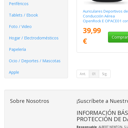
Periféricos
Auriculares Deportivos de
Tablets / Ebook
Conducción Aérea
OpenRock E OPACE01 co
estuche de carga/
Foto / Video
39,99
Autonomía 7h/ Negros
Compra
Hogar / Electrodomésticos
€
Papelería
Ocio / Deportes / Mascotas
Apple
Ant.
01
Sig.
Sobre Nosotros
¡Suscríbete a Nuestr
INFORMACIÓN BÁS
PROTECCIÓN DE D
Responsable
: ALBERT NEWTON, S.L