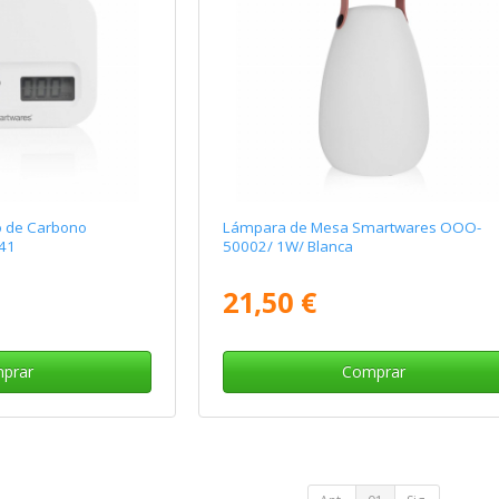
o de Carbono
Lámpara de Mesa Smartwares OOO-
41
50002/ 1W/ Blanca
21,50 €
prar
Comprar