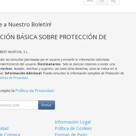
Ant.
01
Sig.
e a Nuestro Boletín!
CIÓN BÁSICA SOBRE PROTECCIÓN DE
LBERT NEWTON, S.L.
der las consultas planteadas por el usuario y enviarle la información solicitada;
onsentimiento del usuario;
Destinatarios
: Solo se realizan cesiones si existe una
rechos
: Acceder, rectificar y suprimir, así como otros derechos, como se indica en la
nal;
Información Adicional
: Puede consultar la información completa de Protección de
olítica de Privacidad
.
acepto la
Política de Privacidad
.
Enviar
Información Legal
cidad
Política de Cookies
de Compra
Formas de Pago