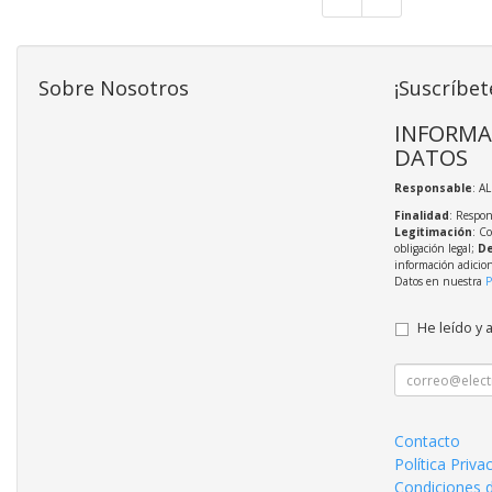
Sobre Nosotros
¡Suscríbet
INFORMA
DATOS
Responsable
: A
Finalidad
: Respon
Legitimación
: C
obligación legal;
De
información adicio
Datos en nuestra
P
He leído y 
Contacto
Política Priva
Condiciones 